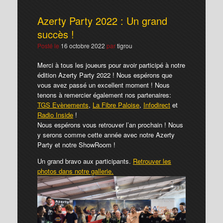
Azerty Party 2022 : Un grand
succès !
Posté le
16 octobre 2022
par
tigrou
Merci à tous les joueurs pour avoir participé à notre
édition Azerty Party 2022 ! Nous espérons que
vous avez passé un excellent moment ! Nous
tenons à remercier également nos partenaires:
TGS Evènements
,
La Fibre Paloise
,
Infodirect
et
Radio Inside
!
Nous espérons vous retrouver l’an prochain ! Nous
y serons comme cette année avec notre Azerty
Party et notre ShowRoom !
Un grand bravo aux participants.
Retrouver les
photos dans notre gallerie.