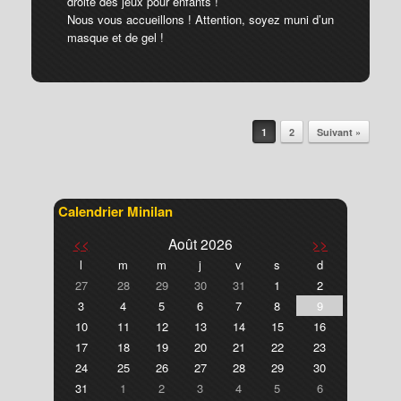
droite des jeux pour enfants !
Nous vous accueillons ! Attention, soyez muni d’un
masque et de gel !
Post navigation
1
2
Suivant »
Calendrier Minilan
<<
Août 2026
>>
l
m
m
j
v
s
d
27
28
29
30
31
1
2
3
4
5
6
7
8
9
10
11
12
13
14
15
16
17
18
19
20
21
22
23
24
25
26
27
28
29
30
31
1
2
3
4
5
6