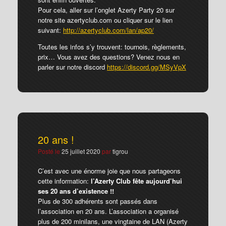
Pour cela, aller sur l’onglet Azerty Party 20 sur
notre site azertyclub.com ou cliquer sur le lien
suivant:
http://azertyclub.com/lan/ap20/
Toutes les infos s’y trouvent: tournois, règlements,
prix… Vous avez des questions? Venez nous en
parler sur notre discord
https://discord.gg/MSyVpX
20 ans !
Posté le
25 juillet 2020
par
tigrou
C’est avec une énorme joie que nous partageons
cette information:
l’Azerty Club fête aujourd’hui
ses 20 ans d’existence !!
Plus de 300 adhérents sont passés dans
l’association en 20 ans. L’association a organisé
plus de 200 minilans, une vingtaine de LAN (Azerty